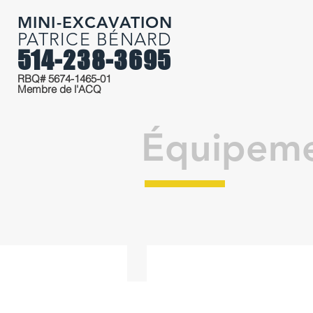
MINI-EXCAVATION
PATRICE BÉNARD
514-238-3695
RBQ# 5674-1465-01
Membre de l'ACQ
​Équipem
Gratte à neige SSTA 6-10
Gratte
à
neige