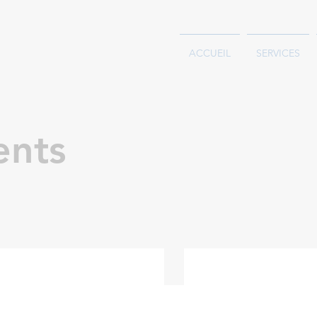
ACCUEIL
SERVICES
ents
Excavatrice Yanmar VIO 17